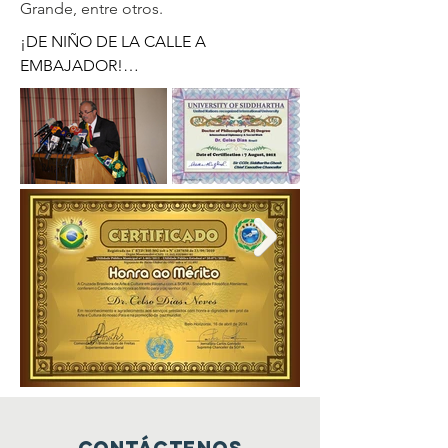
Grande, entre otros.
¡DE NIÑO DE LA CALLE A 
EMBAJADOR!

No quisiera comenzar a escribir este 
simple homenaje citando un texto 
bíblico, sin embargo es imposible no 
hacerlo porque la obra de Dios, Esta 
Inteligencia Suprema, Causa Primaria 
de todas las cosas, es pública y 
notoria.

ISAÍAS 43.13

Incluso antes de que existiera el día, 
YO SOY; y no hay nadie que pueda 
escapar de mi mano; Si actúo, ¿quién 
lo detendrá?

El chico de la calle que intentaremos 