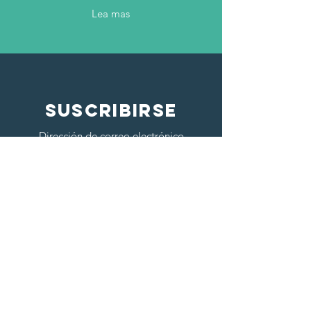
Lea mas
SUSCRIBIRSE
Dirección de correo electrónico
Inscribirse
Contáctenos
CNPJ sob o n°
13.498.430
/0001-27, com