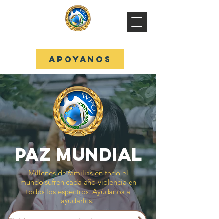
WPO
APOYANOS
PAZ MUNDIAL
Millones de familias en todo el
mundo sufren cada año violencia en
todos los espectros. Ayúdanos a
ayudarlos.