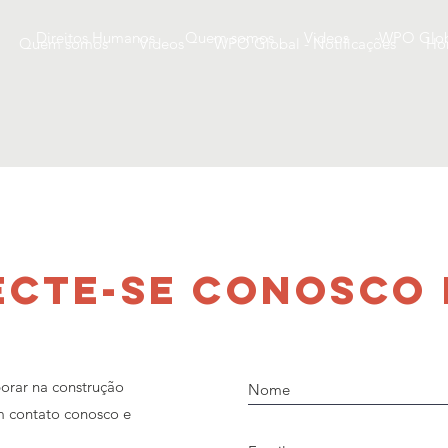
Direitos Humanos
Quem somos
Videos
WPO Globa
Quem somos
Videos
WPO Global - Notificações
Ho
CTE-SE CONOSCO
borar na construção
m contato conosco e