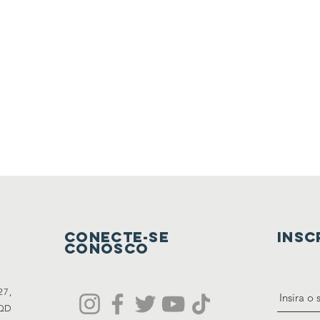
Conecte-se
INSC
conosco
27,
 QD