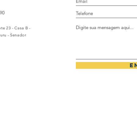
790
te 23 - Casa B -
puru - Senador
E